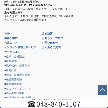
9時～18時（土日祝は要相談）
TEL:048-840-1107 FAX:048-767-3130
起業・会社設立から決算・申告までトータルサポート！
主な対応エリア
さいたま市、上尾市、川口市、戸田市を中心に埼玉県全域
オンラインであれば全国対応可能！
TOP
月次決算
事務所案内
お知らせ・ブログ
大宮エリア
お問い合わせ
オンライン税理士サービス
よくあるご質問
サービス案内
■企業、会社設立
■税務顧問
■記帳代行、経理代行
■給与計算
■融資、資金繰り対策
■融資調査対応
■事業承継対策
■セカンドオピニオン
■個人の確定申告
■相続税申告・相続税対策
税務に関するご相談等、お気軽にお問い合わせください。