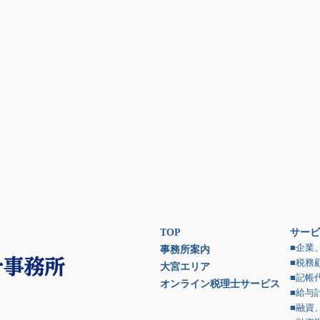
TOP
サービ
■企業
事務所案内
■税務
大宮エリア
■記帳
オンライン税理士サービス
■給与
■融資