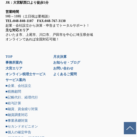
JR：大宮駅西口より徒歩5分
営業時間
9時～18時（土日祝は要相談）
TEL:048-840-1107 FAX:048-767-3130
起業・会社設立から決算・申告までトータルサポート！
主な対応エリア
さいたま市、上尾市、川口市、戸田市を中心に埼玉県全域
オンラインであれば全国対応可能！
TOP
月次決算
事務所案内
お知らせ・ブログ
大宮エリア
お問い合わせ
オンライン税理士サービス
よくあるご質問
サービス案内
■企業、会社設立
■税務顧問
■記帳代行、経理代行
■給与計算
■融資、資金繰り対策
■融資調査対応
■事業承継対策
■セカンドオピニオン
■個人の確定申告