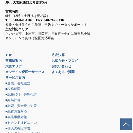
JR：大宮駅西口より徒歩5分
営業時間
9時～18時（土日祝は要相談）
TEL:048-840-1107 FAX:048-767-3130
起業・会社設立から決算・申告までトータルサポート！
主な対応エリア
さいたま市、上尾市、川口市、戸田市を中心に埼玉県全域
オンラインであれば全国対応可能！
TOP
月次決算
事務所案内
お知らせ・ブログ
大宮エリア
お問い合わせ
オンライン税理士サービス
よくあるご質問
サービス案内
■企業、会社設立
■税務顧問
■記帳代行、経理代行
■給与計算
■融資、資金繰り対策
■融資調査対応
■事業承継対策
■セカンドオピニオン
■個人の確定申告