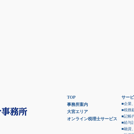
TOP
サービ
■企業
事務所案内
■税務
大宮エリア
■記帳
オンライン税理士サービス
■給与
■融資