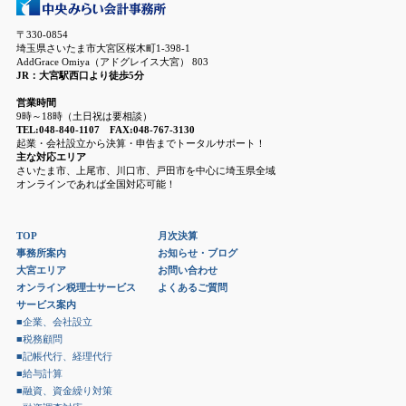
〒330-0854
埼玉県さいたま市大宮区桜木町1-398-1
AddGrace Omiya（アドグレイス大宮） 803
JR：大宮駅西口より徒歩5分
営業時間
9時～18時（土日祝は要相談）
TEL:048-840-1107 FAX:048-767-3130
起業・会社設立から決算・申告までトータルサポート！
主な対応エリア
さいたま市、上尾市、川口市、戸田市を中心に埼玉県全域
オンラインであれば全国対応可能！
TOP
月次決算
事務所案内
お知らせ・ブログ
大宮エリア
お問い合わせ
オンライン税理士サービス
よくあるご質問
サービス案内
■企業、会社設立
■税務顧問
■記帳代行、経理代行
■給与計算
■融資、資金繰り対策