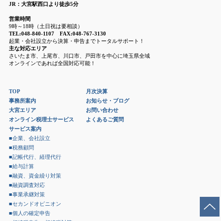
JR：大宮駅西口より徒歩5分
営業時間
9時～18時（土日祝は要相談）
TEL:048-840-1107 FAX:048-767-3130
起業・会社設立から決算・申告までトータルサポート！
主な対応エリア
さいたま市、上尾市、川口市、戸田市を中心に埼玉県全域
オンラインであれば全国対応可能！
TOP
月次決算
事務所案内
お知らせ・ブログ
大宮エリア
お問い合わせ
オンライン税理士サービス
よくあるご質問
サービス案内
■企業、会社設立
■税務顧問
■記帳代行、経理代行
■給与計算
■融資、資金繰り対策
■融資調査対応
■事業承継対策
■セカンドオピニオン
■個人の確定申告