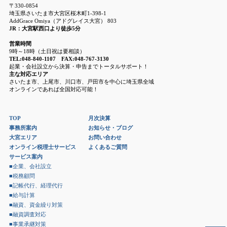
〒330-0854
埼玉県さいたま市大宮区桜木町1-398-1
AddGrace Omiya（アドグレイス大宮） 803
JR：大宮駅西口より徒歩5分
営業時間
9時～18時（土日祝は要相談）
TEL:048-840-1107 FAX:048-767-3130
起業・会社設立から決算・申告までトータルサポート！
主な対応エリア
さいたま市、上尾市、川口市、戸田市を中心に埼玉県全域
オンラインであれば全国対応可能！
TOP
月次決算
事務所案内
お知らせ・ブログ
大宮エリア
お問い合わせ
オンライン税理士サービス
よくあるご質問
サービス案内
■企業、会社設立
■税務顧問
■記帳代行、経理代行
■給与計算
■融資、資金繰り対策
■融資調査対応
■事業承継対策