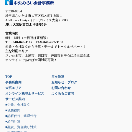
〒330-0854
埼玉県さいたま市大宮区桜木町1-398-1
AddGrace Omiya（アドグレイス大宮） 803
JR：大宮駅西口より徒歩5分
営業時間
9時～18時（土日祝は要相談）
TEL:048-840-1107 FAX:048-767-3130
起業・会社設立から決算・申告までトータルサポート！
主な対応エリア
さいたま市、上尾市、川口市、戸田市を中心に埼玉県全域
オンラインであれば全国対応可能！
TOP
月次決算
事務所案内
お知らせ・ブログ
大宮エリア
お問い合わせ
オンライン税理士サービス
よくあるご質問
サービス案内
■企業、会社設立
■税務顧問
■記帳代行、経理代行
■給与計算
■融資、資金繰り対策