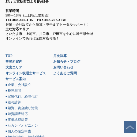
JR：大宮駅西口より徒歩5分
営業時間
9時～18時（土日祝は要相談）
TEL:048-840-1107 FAX:048-767-3130
起業・会社設立から決算・申告までトータルサポート！
主な対応エリア
さいたま市、上尾市、川口市、戸田市を中心に埼玉県全域
オンラインであれば全国対応可能！
TOP
月次決算
事務所案内
お知らせ・ブログ
大宮エリア
お問い合わせ
オンライン税理士サービス
よくあるご質問
サービス案内
■企業、会社設立
■税務顧問
■記帳代行、経理代行
■給与計算
■融資、資金繰り対策
■融資調査対応
■事業承継対策
■セカンドオピニオン
■個人の確定申告
■相続税申告・相続税対策