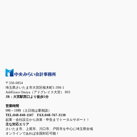
〒330-0854
埼玉県さいたま市大宮区桜木町1-398-1
AddGrace Omiya（アドグレイス大宮） 803
JR：大宮駅西口より徒歩5分
営業時間
9時～18時（土日祝は要相談）
TEL:048-840-1107 FAX:048-767-3130
起業・会社設立から決算・申告までトータルサポート！
主な対応エリア
さいたま市、上尾市、川口市、戸田市を中心に埼玉県全域
オンラインであれば全国対応可能！