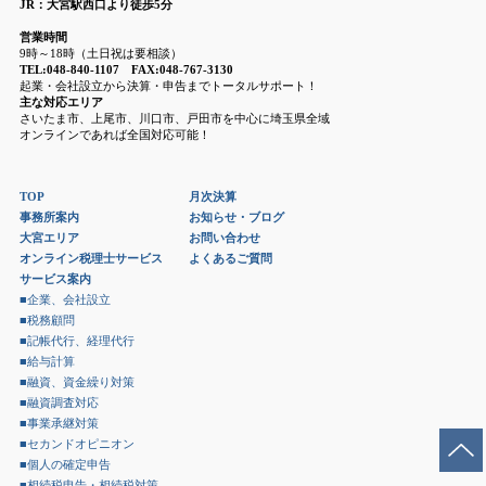
JR：大宮駅西口より徒歩5分
営業時間
9時～18時（土日祝は要相談）
TEL:048-840-1107 FAX:048-767-3130
起業・会社設立から決算・申告までトータルサポート！
主な対応エリア
さいたま市、上尾市、川口市、戸田市を中心に埼玉県全域
オンラインであれば全国対応可能！
TOP
月次決算
事務所案内
お知らせ・ブログ
大宮エリア
お問い合わせ
オンライン税理士サービス
よくあるご質問
サービス案内
■企業、会社設立
■税務顧問
■記帳代行、経理代行
■給与計算
■融資、資金繰り対策
■融資調査対応
■事業承継対策
■セカンドオピニオン
■個人の確定申告
■相続税申告・相続税対策