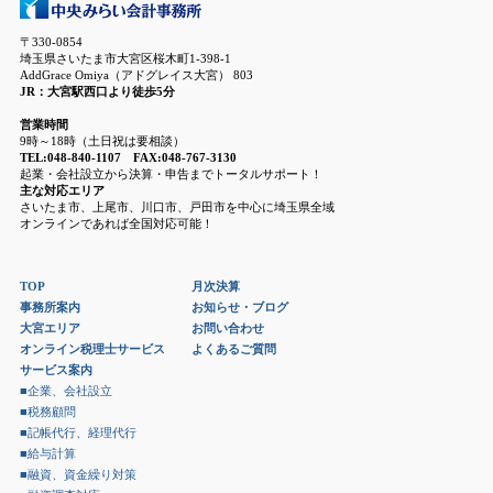
〒330-0854
埼玉県さいたま市大宮区桜木町1-398-1
AddGrace Omiya（アドグレイス大宮） 803
JR：大宮駅西口より徒歩5分
営業時間
9時～18時（土日祝は要相談）
TEL:048-840-1107 FAX:048-767-3130
起業・会社設立から決算・申告までトータルサポート！
主な対応エリア
さいたま市、上尾市、川口市、戸田市を中心に埼玉県全域
オンラインであれば全国対応可能！
TOP
月次決算
事務所案内
お知らせ・ブログ
大宮エリア
お問い合わせ
オンライン税理士サービス
よくあるご質問
サービス案内
■企業、会社設立
■税務顧問
■記帳代行、経理代行
■給与計算
■融資、資金繰り対策