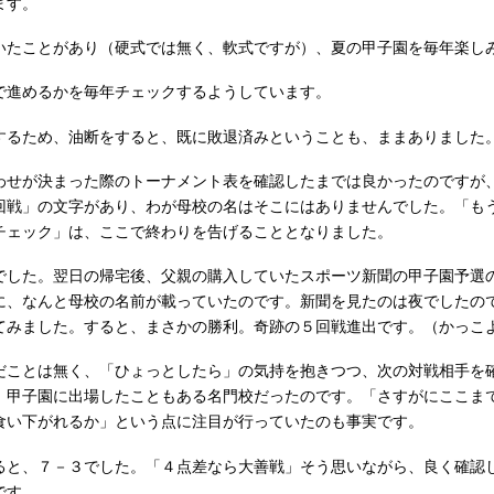
ます。
いたことがあり（硬式では無く、軟式ですが）、夏の甲子園を毎年楽し
で進めるかを毎年チェックするようしています。
するため、油断をすると、既に敗退済みということも、ままありました
わせが決まった際のトーナメント表を確認したまでは良かったのですが
回戦」の文字があり、わが母校の名はそこにはありませんでした。「も
チェック」は、ここで終わりを告げることとなりました。
でした。翌日の帰宅後、父親の購入していたスポーツ新聞の甲子園予選
に、なんと母校の名前が載っていたのです。新聞を見たのは夜でしたの
てみました。すると、まさかの勝利。奇跡の５回戦進出です。（かっこ
だことは無く、「ひょっとしたら」の気持を抱きつつ、次の対戦相手を
、甲子園に出場したこともある名門校だったのです。「さすがにここま
食い下がれるか」という点に注目が行っていたのも事実です。
ると、７－３でした。「４点差なら大善戦」そう思いながら、良く確認
です。