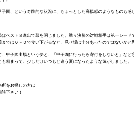
甲子園、という奇跡的な状況に、ちょっとした高揚感のようなものも感
撃はベスト８進出で幕を閉じました。準々決勝の対戦相手は第一シード
回までは０－０で食い下がるなど、見せ場は十分あったのではないかと
て、甲子園出場という夢と、「甲子園に行ったら寄付をしないと」など
とも相まって、少しだけいつもと違う夏になったような気がしました。
務所をお探しの方は
相談下さい！