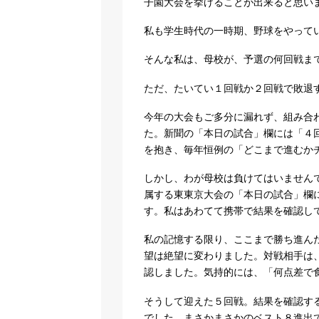
子園大会を挙げることが出来ると思い
私も学生時代の一時期、野球をやって
そんな私は、母校が、予選の何回戦ま
ただ、たいてい１回戦か２回戦で敗退
今年の大会もご多分に漏れず、組み合
た。新聞の「本日の試合」欄には「４
を抱き、毎年恒例の「どこまで進むか
しかし、わが母校は負けてはいません
属する東東京大会の「本日の試合」欄
す。私はあわてて携帯で結果を確認し
私の記憶する限り、ここまで勝ち進ん
望は絶望に変わりました。対戦相手は
認しました。気持的には、「何点差で
そうして迎えた５回戦。結果を確認す
でした。まさかまさかのベスト８進出