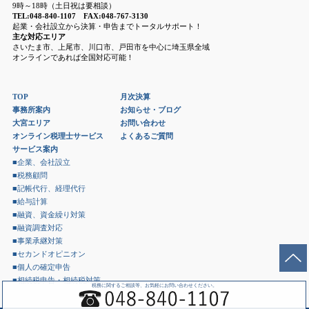
9時～18時（土日祝は要相談）
TEL:048-840-1107 FAX:048-767-3130
起業・会社設立から決算・申告までトータルサポート！
主な対応エリア
さいたま市、上尾市、川口市、戸田市を中心に埼玉県全域
オンラインであれば全国対応可能！
TOP
月次決算
事務所案内
お知らせ・ブログ
大宮エリア
お問い合わせ
オンライン税理士サービス
よくあるご質問
サービス案内
■企業、会社設立
■税務顧問
■記帳代行、経理代行
■給与計算
■融資、資金繰り対策
■融資調査対応
■事業承継対策
■セカンドオピニオン
■個人の確定申告
■相続税申告・相続税対策
税務に関するご相談等、お気軽にお問い合わせください。