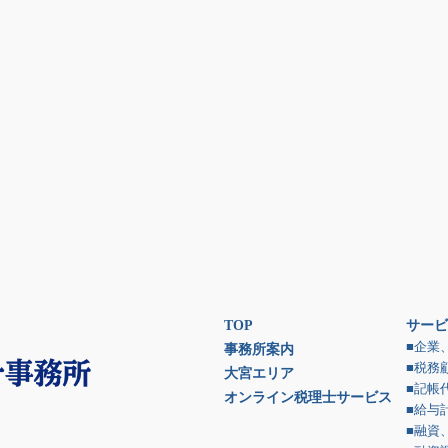
TOP
サービ
■企業
事務所案内
■税務
大宮エリア
■記帳
オンライン税理士サービス
■給与
■融資