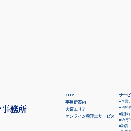
TOP
サービ
■企業
事務所案内
■税務
大宮エリア
■記帳
オンライン税理士サービス
■給与
■融資