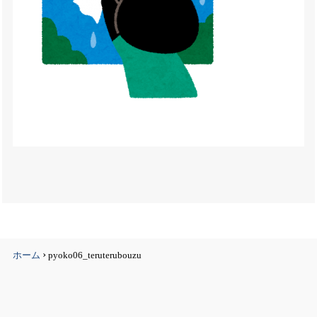
›
ホーム
pyoko06_teruterubouzu