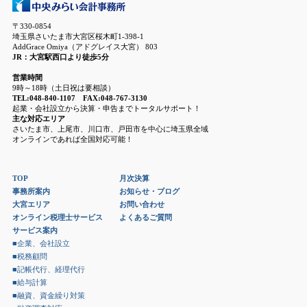
〒330-0854
埼玉県さいたま市大宮区桜木町1-398-1
AddGrace Omiya（アドグレイス大宮） 803
JR：大宮駅西口より徒歩5分
営業時間
9時～18時（土日祝は要相談）
TEL:048-840-1107 FAX:048-767-3130
起業・会社設立から決算・申告までトータルサポート！
主な対応エリア
さいたま市、上尾市、川口市、戸田市を中心に埼玉県全域
オンラインであれば全国対応可能！
TOP
月次決算
事務所案内
お知らせ・ブログ
大宮エリア
お問い合わせ
オンライン税理士サービス
よくあるご質問
サービス案内
■企業、会社設立
■税務顧問
■記帳代行、経理代行
■給与計算
■融資、資金繰り対策