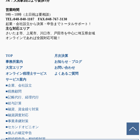
JR：大宮駅西口より徒歩5分
営業時間
9時～18時（土日祝は要相談）
TEL:048-840-1107 FAX:048-767-3130
起業・会社設立から決算・申告までトータルサポート！
主な対応エリア
さいたま市、上尾市、川口市、戸田市を中心に埼玉県全域
オンラインであれば全国対応可能！
TOP
月次決算
事務所案内
お知らせ・ブログ
大宮エリア
お問い合わせ
オンライン税理士サービス
よくあるご質問
サービス案内
■企業、会社設立
■税務顧問
■記帳代行、経理代行
■給与計算
■融資、資金繰り対策
■融資調査対応
■事業承継対策
■セカンドオピニオン
■個人の確定申告
■相続税申告・相続税対策