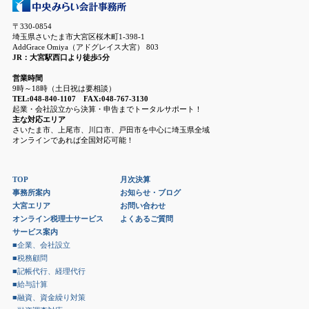
〒330-0854
埼玉県さいたま市大宮区桜木町1-398-1
AddGrace Omiya（アドグレイス大宮） 803
JR：大宮駅西口より徒歩5分
営業時間
9時～18時（土日祝は要相談）
TEL:048-840-1107 FAX:048-767-3130
起業・会社設立から決算・申告までトータルサポート！
主な対応エリア
さいたま市、上尾市、川口市、戸田市を中心に埼玉県全域
オンラインであれば全国対応可能！
TOP
月次決算
事務所案内
お知らせ・ブログ
大宮エリア
お問い合わせ
オンライン税理士サービス
よくあるご質問
サービス案内
■企業、会社設立
■税務顧問
■記帳代行、経理代行
■給与計算
■融資、資金繰り対策