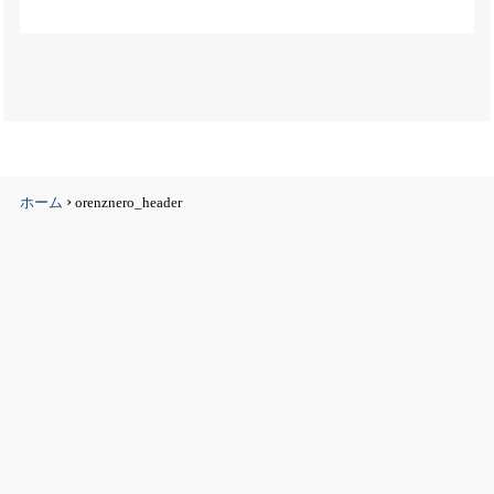
›
ホーム
orenznero_header