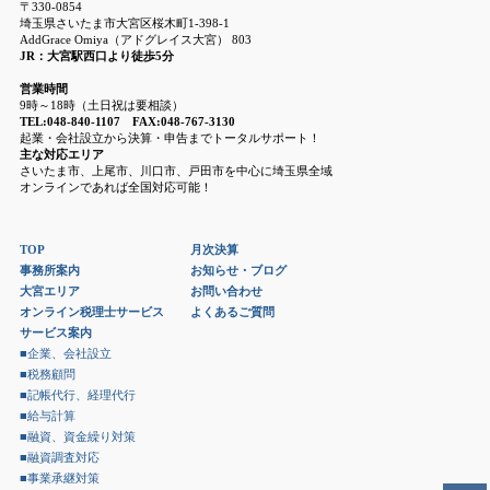
〒330-0854
埼玉県さいたま市大宮区桜木町1-398-1
AddGrace Omiya（アドグレイス大宮） 803
JR：大宮駅西口より徒歩5分
営業時間
9時～18時（土日祝は要相談）
TEL:048-840-1107 FAX:048-767-3130
起業・会社設立から決算・申告までトータルサポート！
主な対応エリア
さいたま市、上尾市、川口市、戸田市を中心に埼玉県全域
オンラインであれば全国対応可能！
TOP
月次決算
事務所案内
お知らせ・ブログ
大宮エリア
お問い合わせ
オンライン税理士サービス
よくあるご質問
サービス案内
■企業、会社設立
■税務顧問
■記帳代行、経理代行
■給与計算
■融資、資金繰り対策
■融資調査対応
■事業承継対策