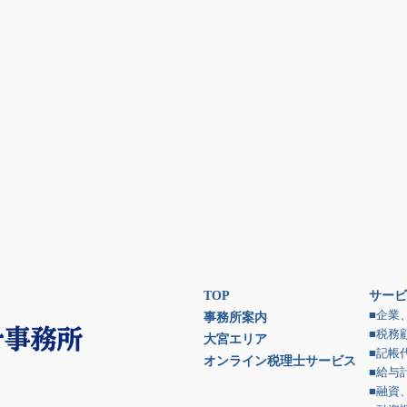
TOP
サービ
■企業
事務所案内
■税務
大宮エリア
■記帳
オンライン税理士サービス
■給与
■融資