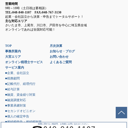
営業時間
9時～18時（土日祝は要相談）
TEL:048-840-1107 FAX:048-767-3130
起業・会社設立から決算・申告までトータルサポート！
主な対応エリア
さいたま市、上尾市、川口市、戸田市を中心に埼玉県全域
オンラインであれば全国対応可能！
TOP
月次決算
事務所案内
お知らせ・ブログ
大宮エリア
お問い合わせ
オンライン税理士サービス
よくあるご質問
サービス案内
■企業、会社設立
■税務顧問
■記帳代行、経理代行
■給与計算
■融資、資金繰り対策
■融資調査対応
■事業承継対策
■セカンドオピニオン
■個人の確定申告
■相続税申告・相続税対策
税務に関するご相談等、お気軽にお問い合わせください。