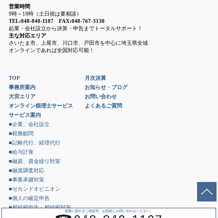
営業時間
9時～18時（土日祝は要相談）
TEL:048-840-1107 FAX:048-767-3130
起業・会社設立から決算・申告までトータルサポート！
主な対応エリア
さいたま市、上尾市、川口市、戸田市を中心に埼玉県全域
オンラインであれば全国対応可能！
TOP
月次決算
事務所案内
お知らせ・ブログ
大宮エリア
お問い合わせ
オンライン税理士サービス
よくあるご質問
サービス案内
■企業、会社設立
■税務顧問
■記帳代行、経理代行
■給与計算
■融資、資金繰り対策
■融資調査対応
■事業承継対策
■セカンドオピニオン
■個人の確定申告
■相続税申告・相続税対策
税務に関するご相談等、お気軽にお問い合わせください。