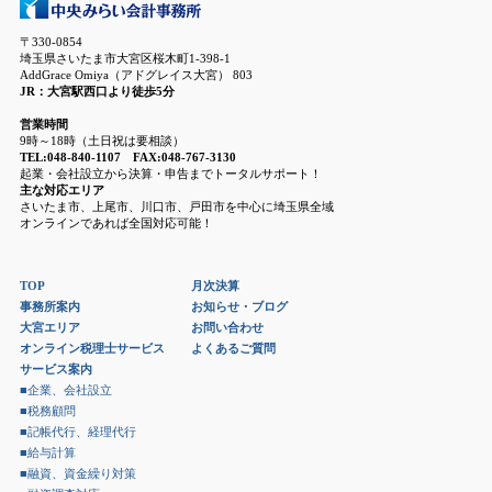
〒330-0854
埼玉県さいたま市大宮区桜木町1-398-1
AddGrace Omiya（アドグレイス大宮） 803
JR：大宮駅西口より徒歩5分
営業時間
9時～18時（土日祝は要相談）
TEL:048-840-1107 FAX:048-767-3130
起業・会社設立から決算・申告までトータルサポート！
主な対応エリア
さいたま市、上尾市、川口市、戸田市を中心に埼玉県全域
オンラインであれば全国対応可能！
TOP
月次決算
事務所案内
お知らせ・ブログ
大宮エリア
お問い合わせ
オンライン税理士サービス
よくあるご質問
サービス案内
■企業、会社設立
■税務顧問
■記帳代行、経理代行
■給与計算
■融資、資金繰り対策